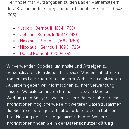
Hier findet man Kurzangaben zu den Basler Mathematikern
des 18. Jahrhunderts, beginnend mit Jacob I Bernoulli (1654-
1705)
Jacob I Bernoulli (1654-1705)
Johann I Bernoulli (1667-1748)
Nicolaus I Bernoulli (1687-1759)
Nicolaus II Bernoulli (1695-1726)
Daniel Bernoulli (1700-1782)
Johann II Bernoulli (1710-1790)
Wir verwenden Cookies, um Inhalte und Anzeigen zu
Johann III Bernoulli (1744-1807)
personalisieren, Funktionen für soziale Medien anbieten zu
Jacob II Bernoulli (1759-1789)
können und die Zugriffe auf unserer Website zu analysieren.
Jacob Hermann (1678-1733)
Außerdem geben wir Informationen zu Ihrer Verwendung
Leonhard Euler (1709-1783)
unserer Website an unsere Partner für soziale Medien,
Johann Albrecht Euler (1734-1800)
Werbung und Analysen weiter. Unsere Partner führen diese
Nicolaus Fuss (1755-1825)
Informationen möglicherweise mit weiteren Daten zusammen,
die Sie ihnen bereitgestellt haben oder die sie im Rahmen
Ihrer Nutzung der Dienste gesammelt haben. Weitere
Informationen finden Sie in der
Datenschutzerklärung
.