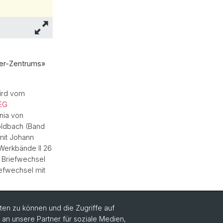
uler-Zentrums»
rd vom
EG
nia von
Goldbach (Band
mit Johann
Werkbände II 26
e Briefwechsel
iefwechsel mit
en zu können und die Zugriffe auf
n unsere Partner für soziale Medien,