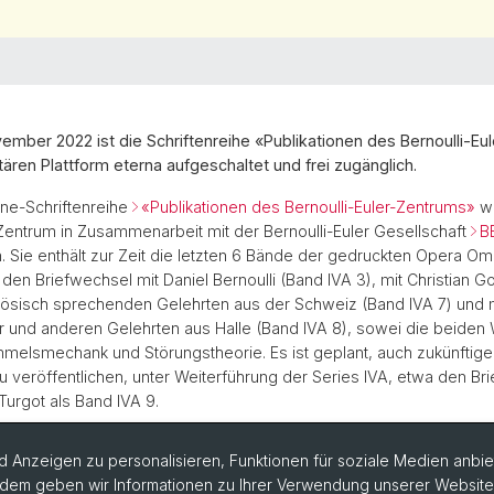
ember 2022 ist die Schriftenreihe «Publikationen des Bernoulli-E
itären Plattform eterna aufgeschaltet und frei zugänglich.
ne-Schriftenreihe
«Publikationen des Bernoulli-Euler-Zentrums»
wi
-Zentrum in Zusammenarbeit mit der Bernoulli-Euler Gesellschaft
B
Sie enthält zur Zeit die letzten 6 Bände der gedruckten Opera Om
 den Briefwechsel mit Daniel Bernoulli (Band IVA 3), mit Christian 
nzösisch sprechenden Gelehrten aus der Schweiz (Band IVA 7) und 
 und anderen Gelehrten aus Halle (Band IVA 8), sowei die beiden 
immelsmechank und Störungstheorie. Es ist geplant, auch zukünftig
zu veröffentlichen, unter Weiterführung der Series IVA, etwa den Br
urgot als Band IVA 9.
 Anzeigen zu personalisieren, Funktionen für soziale Medien anbiet
dem geben wir Informationen zu Ihrer Verwendung unserer Website a