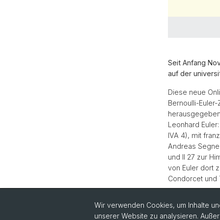
Seit Anfang Nov
auf der univers
Diese neue Onli
Bernoulli-Euler
herausgegeben. 
Leonhard Euler:
IVA 4), mit fra
Andreas Segner
und II 27 zur H
von Euler dort 
Condorcet und T
Zurück
Wir verwenden Cookies, um Inhalte und
unserer Website zu analysieren. Außer